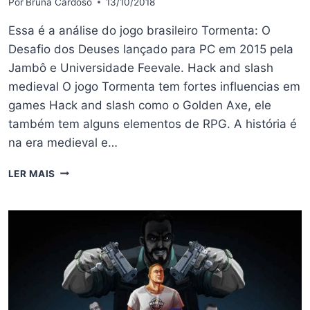
Por
Bruna Cardoso
13/10/2018
Essa é a análise do jogo brasileiro Tormenta: O
Desafio dos Deuses lançado para PC em 2015 pela
Jambô e Universidade Feevale. Hack and slash
medieval O jogo Tormenta tem fortes influencias em
games Hack and slash como o Golden Axe, ele
também tem alguns elementos de RPG. A história é
na era medieval e…
ANÁLISE
LER MAIS
DE
TORMENTA:
O
DESAFIO
DOS
DEUSES