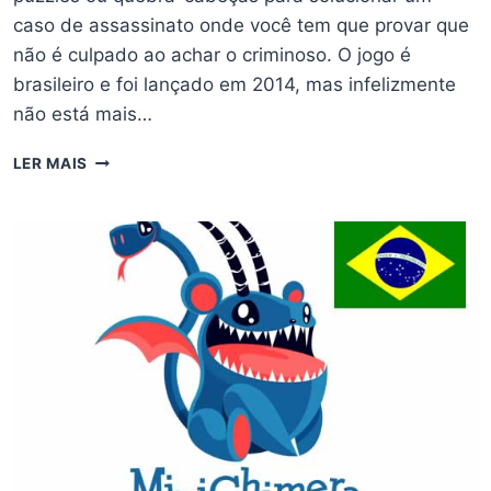
caso de assassinato onde você tem que provar que
não é culpado ao achar o criminoso. O jogo é
brasileiro e foi lançado em 2014, mas infelizmente
não está mais…
DICAS
LER MAIS
E
TRUQUES
PARA
ZERAR
A
VÍTIMA
DE
OURO