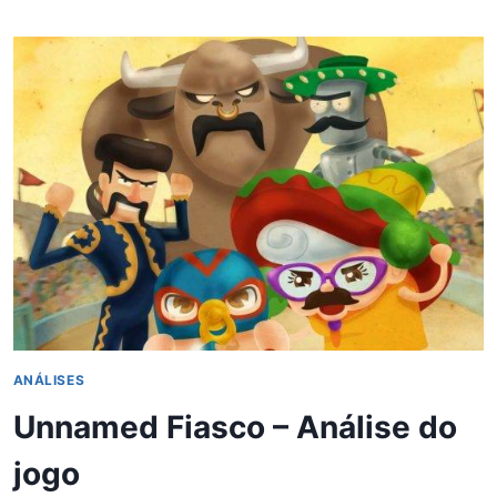
QUE
É?
CONHEÇA
O
CONSOLE
BRASILEIRO
DE
VIDEOGAMES
ANÁLISES
Unnamed Fiasco – Análise do
jogo