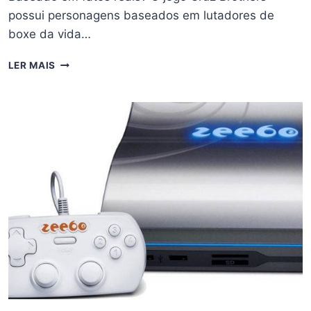
possui personagens baseados em lutadores de
boxe da vida…
ANÁLISE
LER MAIS
DE
CRUZ
BROTHERS
–
JOGO
DE
LUTA
BRASILEIRO