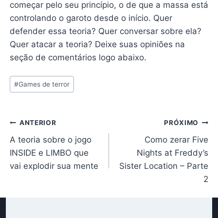
começar pelo seu princípio, o de que a massa está
controlando o garoto desde o início. Quer
defender essa teoria? Quer conversar sobre ela?
Quer atacar a teoria? Deixe suas opiniões na
seção de comentários logo abaixo.
Tags
#
Games de terror
do
Post:
Navegação
ANTERIOR
PRÓXIMO
A teoria sobre o jogo
Como zerar Five
de
INSIDE e LIMBO que
Nights at Freddy’s
Post
vai explodir sua mente
Sister Location – Parte
2