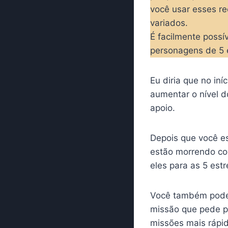
você usar esses re
variados.
É facilmente poss
personagens de 5 
Eu diria que no in
aumentar o nível d
apoio.
Depois que você es
estão morrendo com
eles para as 5 estr
Você também pode 
missão que pede pa
missões mais rápid