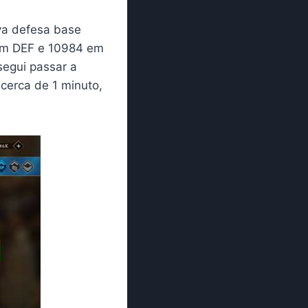
va defesa base
 em DEF e 10984 em
segui passar a
cerca de 1 minuto,