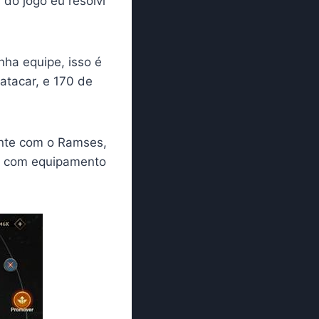
do jogo eu resolvi
nha equipe, isso é
atacar, e 170 de
ente com o Ramses,
al com equipamento