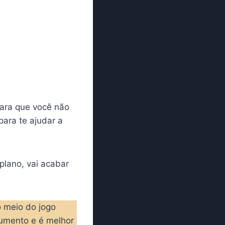
para que você não
para te ajudar a
lano, vai acabar
o meio do jogo
aumento e é melhor