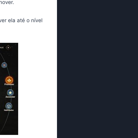
mover.
er ela até o nível