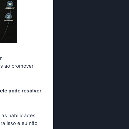
r
os ao promover
ele pode resolver
 as habilidades
ra isso e eu não