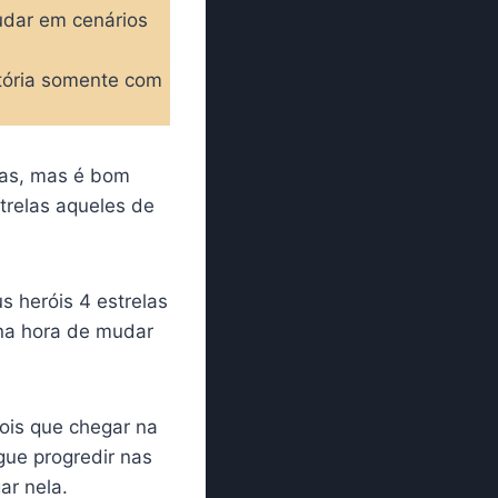
udar em cenários
tória somente com
elas, mas é bom
trelas aqueles de
s heróis 4 estrelas
 na hora de mudar
ois que chegar na
gue progredir nas
ar nela.