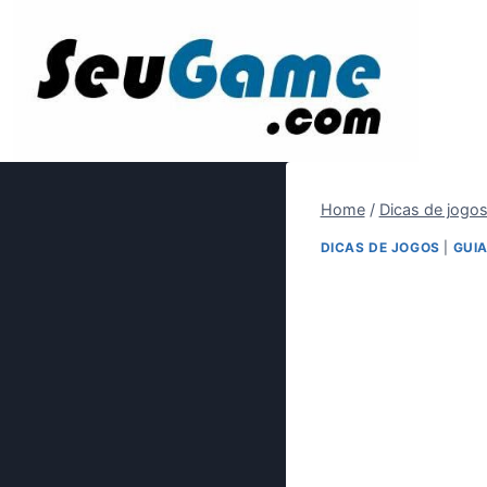
Pular
para
o
Conteúdo
Home
/
Dicas de jogo
DICAS DE JOGOS
|
GUIA