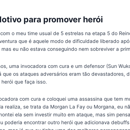
otivo para promover herói
com o meu time usual de 5 estrelas na etapa 5 do Rein
ntura que é aquele modo de dificuldade liberado após
, mas eu não estava conseguindo nem sobreviver a prim
inos, uma invocadora com cura e um defensor (Sun Wuk
Já que os ataques adversários eram tão devastadores, dec
herói que faça isso.
nvocadora com cura e coloquei uma assassina que tem m
a realiza, se trata da Morgan La Fay ou Morgana, eu não
montei ela sem investir muito em ataque, mas sim pens
eu poderia encontrar outro herói que adicionava debuffs