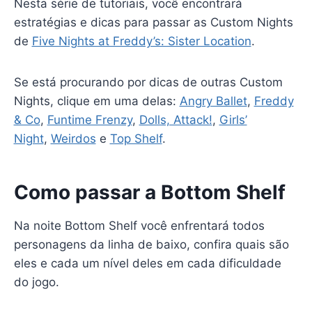
Nesta série de tutoriais, você encontrará
estratégias e dicas para passar as Custom Nights
de
Five Nights at Freddy’s: Sister Location
.
Se está procurando por dicas de outras Custom
Nights, clique em uma delas:
Angry Ballet
,
Freddy
& Co
,
Funtime Frenzy
,
Dolls, Attack!
,
Girls’
Night
,
Weirdos
e
Top Shelf
.
Como passar a Bottom Shelf
Na noite Bottom Shelf você enfrentará todos
personagens da linha de baixo, confira quais são
eles e cada um nível deles em cada dificuldade
do jogo.