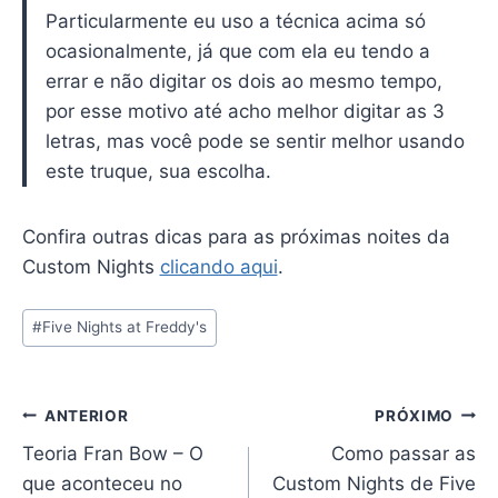
Particularmente eu uso a técnica acima só
ocasionalmente, já que com ela eu tendo a
errar e não digitar os dois ao mesmo tempo,
por esse motivo até acho melhor digitar as 3
letras, mas você pode se sentir melhor usando
este truque, sua escolha.
Confira outras dicas para as próximas noites da
Custom Nights
clicando aqui
.
Tags
#
Five Nights at Freddy's
do
Post:
Navegação
ANTERIOR
PRÓXIMO
Teoria Fran Bow – O
Como passar as
de
que aconteceu no
Custom Nights de Five