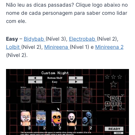
Não leu as dicas passadas? Clique logo abaixo no
nome de cada personagem para saber como lidar
com ele.
Easy
–
Bidybab
(Nível 3),
Electrobab
(Nível 2),
Lolbit
(Nível 2),
Minireena
(Nìvel 1) e
Minireena 2
(Nìvel 2).