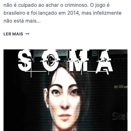
não é culpado ao achar o criminoso. O jogo é
brasileiro e foi lançado em 2014, mas infelizmente
não está mais…
DICAS
LER MAIS
E
TRUQUES
PARA
ZERAR
A
VÍTIMA
DE
OURO