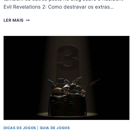
Evil Revelations 2: Como destravar os extras…
RESIDENT
LER MAIS
EVIL
REVELATIONS
2
–
DICAS
E
TRUQUES
DICAS DE JOGOS
|
GUIA DE JOGOS