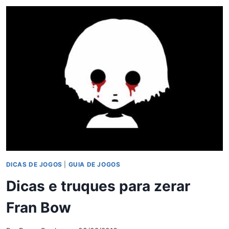
DICAS
E
TRUQUES
PARA
ZERAR
O
JOGO
DICAS DE JOGOS
|
GUIA DE JOGOS
Dicas e truques para zerar
Fran Bow