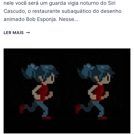
nele você será um guarda vigia noturno do Siri
Cascudo, o restaurante subaquático do desenho
animado Bob Esponja. Nesse…
FIVE
LER MAIS
NIGHTS
AT
KRUSTY
KRAB
–
COMO
ZERAR
O
FNAF
DO
BOB
SPONJA