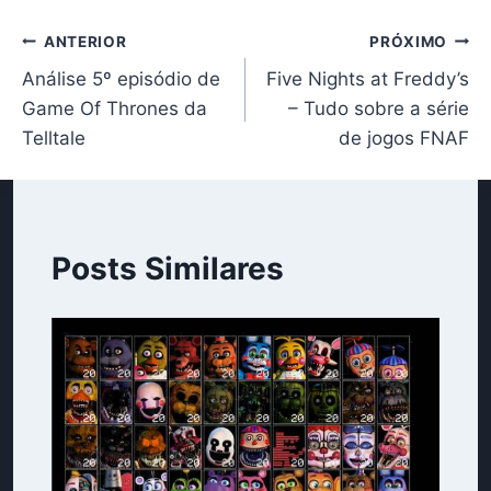
Post:
Navegação
ANTERIOR
PRÓXIMO
Análise 5º episódio de
Five Nights at Freddy’s
de
Game Of Thrones da
– Tudo sobre a série
Post
Telltale
de jogos FNAF
Posts Similares