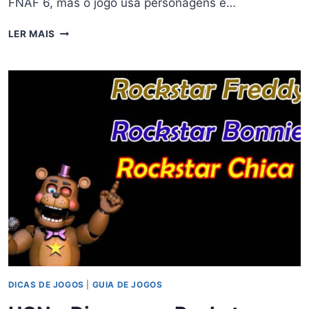
FNAF 6, mas o jogo usa personagens e…
INTRODUÇÃO
LER MAIS
AO
FNAF
6
DICAS DE JOGOS
|
GUIA DE JOGOS