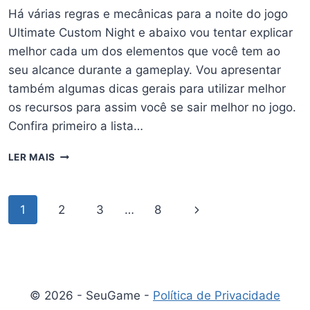
Há várias regras e mecânicas para a noite do jogo
Ultimate Custom Night e abaixo vou tentar explicar
melhor cada um dos elementos que você tem ao
seu alcance durante a gameplay. Vou apresentar
também algumas dicas gerais para utilizar melhor
os recursos para assim você se sair melhor no jogo.
Confira primeiro a lista…
UCN
LER MAIS
–
MECÂNICAS
DO
Navegação
Página
1
2
3
…
8
JOGO
E
da
Seguinte
ALGUMAS
DICAS
Página
PARA
ELAS
© 2026 - SeuGame -
Política de Privacidade