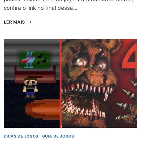
confira o link no final dessa…
DICAS
LER MAIS
FIVE
NIGHTS
AT
FREDDY’S
5
–
COMO
ZERAR
O
SISTER
LOCATION
DICAS DE JOGOS
|
GUIA DE JOGOS