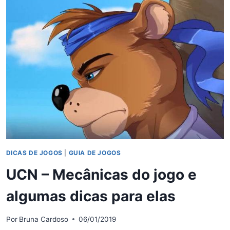
ROCKSTAR
FREDDY,
ROCKSTAR
BONNIE
E
ROCKSTAR
CHICA
DICAS DE JOGOS
|
GUIA DE JOGOS
UCN – Mecânicas do jogo e
algumas dicas para elas
Por
Bruna Cardoso
06/01/2019