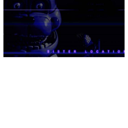
GUIA
COMPLETO
DO
FNAF
2