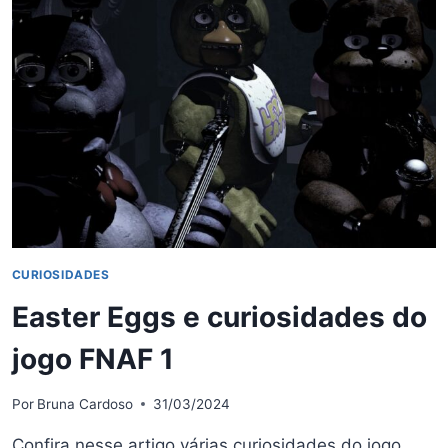
FREDDY’S:
INTO
THE
PIT
CURIOSIDADES
Easter Eggs e curiosidades do
jogo FNAF 1
Por
Bruna Cardoso
31/03/2024
Confira nesse artigo várias curiosidades do jogo