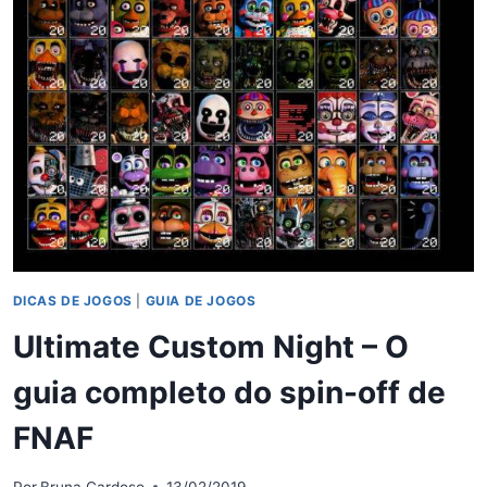
–
O
GUIA
COMPLETO
DO
FNAF
4
DICAS DE JOGOS
|
GUIA DE JOGOS
Ultimate Custom Night – O
guia completo do spin-off de
FNAF
Por
Bruna Cardoso
13/02/2019