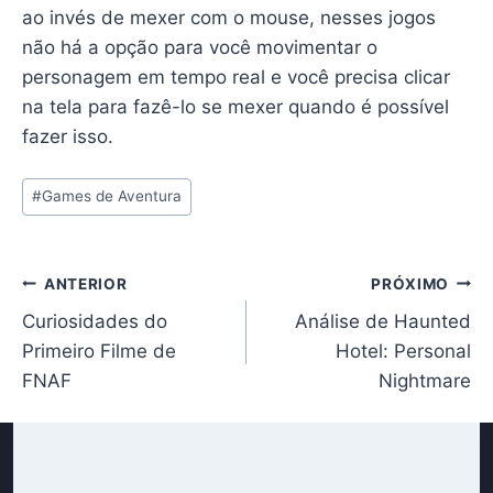
ao invés de mexer com o mouse, nesses jogos
não há a opção para você movimentar o
personagem em tempo real e você precisa clicar
na tela para fazê-lo se mexer quando é possível
fazer isso.
Tags
#
Games de Aventura
do
Post:
Navegação
ANTERIOR
PRÓXIMO
Curiosidades do
Análise de Haunted
de
Primeiro Filme de
Hotel: Personal
Post
FNAF
Nightmare