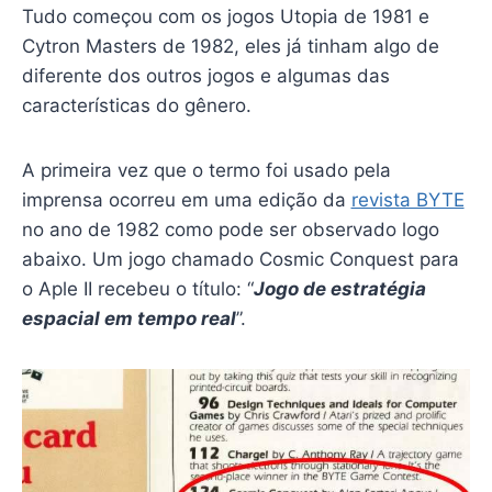
Tudo começou com os jogos Utopia de 1981 e
Cytron Masters de 1982, eles já tinham algo de
diferente dos outros jogos e algumas das
características do gênero.
A primeira vez que o termo foi usado pela
imprensa ocorreu em uma edição da
revista BYTE
no ano de 1982 como pode ser observado logo
abaixo. Um jogo chamado Cosmic Conquest para
o Aple II recebeu o título: “
Jogo de estratégia
espacial em tempo real
”.