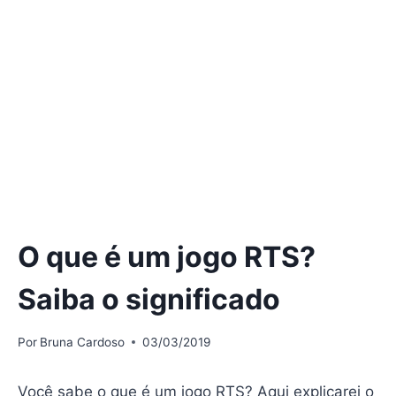
O que é um jogo RTS?
Saiba o significado
Por
Bruna Cardoso
03/03/2019
Você sabe o que é um jogo RTS? Aqui explicarei o