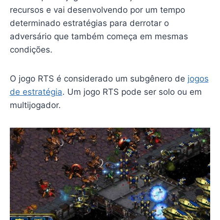
recursos e vai desenvolvendo por um tempo
determinado estratégias para derrotar o
adversário que também começa em mesmas
condições.
O jogo RTS é considerado um subgênero de
jogos
de estratégia
. Um jogo RTS pode ser solo ou em
multijogador.