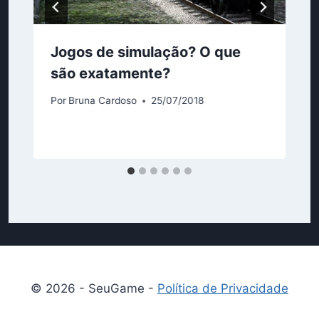
Jogos de simulação? O que
são exatamente?
Por
Bruna Cardoso
25/07/2018
© 2026 - SeuGame -
Política de Privacidade