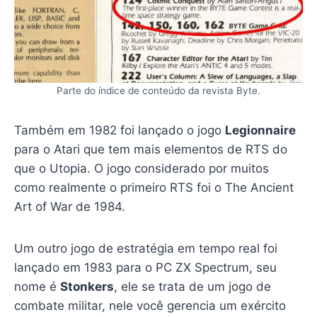
Parte do índice de conteúdo da revista Byte.
Também em 1982 foi lançado o jogo
Legionnaire
para o Atari que tem mais elementos de RTS do
que o Utopia. O jogo considerado por muitos
como realmente o primeiro RTS foi o The Ancient
Art of War de 1984.
Um outro jogo de estratégia em tempo real foi
lançado em 1983 para o PC ZX Spectrum, seu
nome é
Stonkers
, ele se trata de um jogo de
combate militar, nele você gerencia um exército