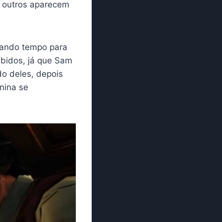
s outros aparecem
hando tempo para
ebidos, já que Sam
o deles, depois
nina se