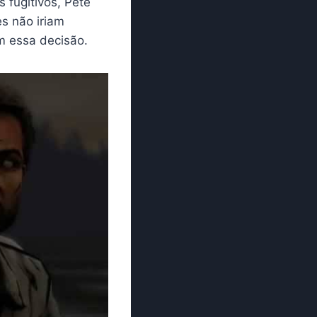
fugitivos, Pete
es não iriam
m essa decisão.