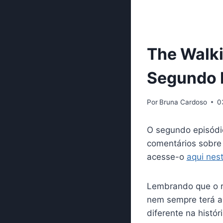
The Walk
Segundo E
Por
Bruna Cardoso
0
O segundo episódi
comentários sobre 
acesse-o
aqui nest
Lembrando que o r
nem sempre terá a
diferente na históri