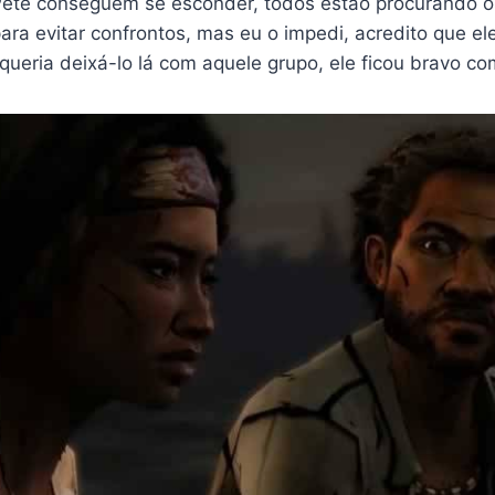
ete conseguem se esconder, todos estão procurando os 
ara evitar confrontos, mas eu o impedi, acredito que el
queria deixá-lo lá com aquele grupo, ele ficou bravo co