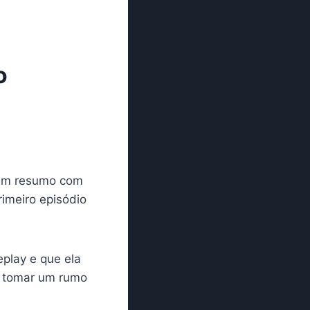
o
 um resumo com
imeiro episódio
play e que ela
e tomar um rumo