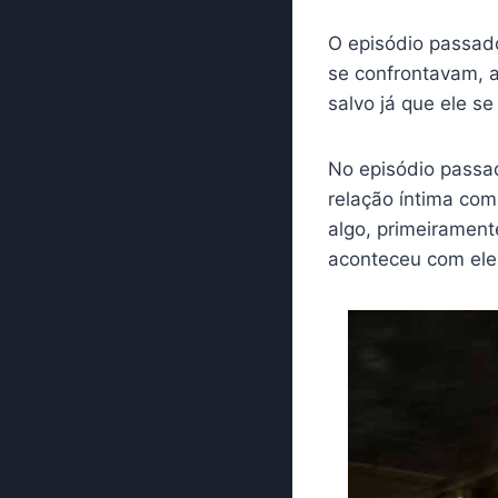
O episódio passa
se confrontavam, a
salvo já que ele se
No episódio passad
relação íntima com
algo, primeirament
aconteceu com eles