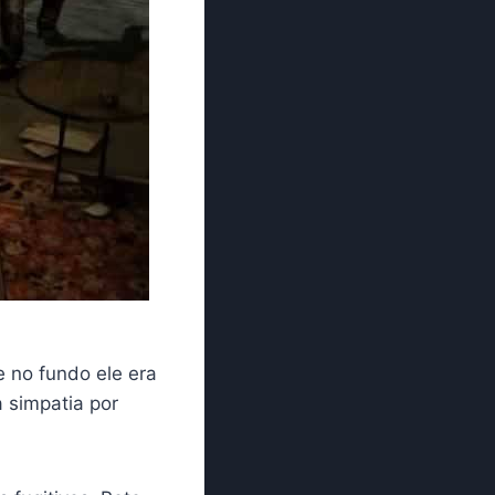
 no fundo ele era
 simpatia por