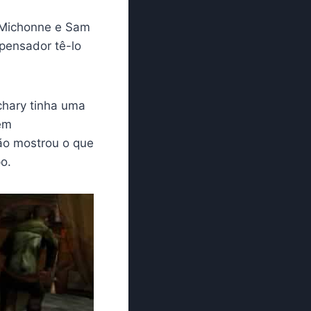
 Michonne e Sam
pensador tê-lo
chary tinha uma
êm
não mostrou o que
o.