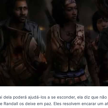
i dela poderá ajudá-los a se esconder, ela diz que não 
e Randall os deixe em paz. Eles resolvem encarar um a