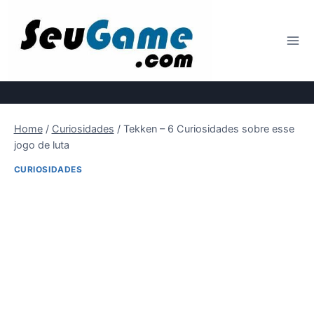
Pular
para
o
Conteúdo
Home
/
Curiosidades
/
Tekken – 6 Curiosidades sobre esse
jogo de luta
CURIOSIDADES