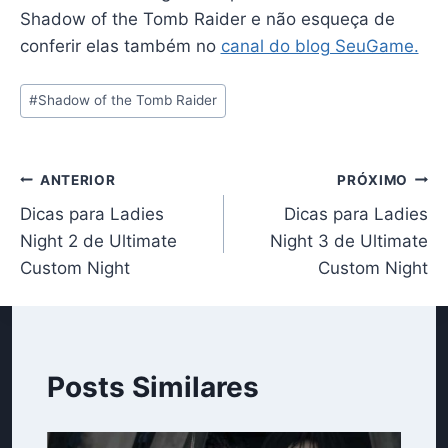
Shadow of the Tomb Raider e não esqueça de
conferir elas também no
canal do blog SeuGame.
Tags
#
Shadow of the Tomb Raider
do
Post:
Navegação
ANTERIOR
PRÓXIMO
Dicas para Ladies
Dicas para Ladies
de
Night 2 de Ultimate
Night 3 de Ultimate
Post
Custom Night
Custom Night
Posts Similares