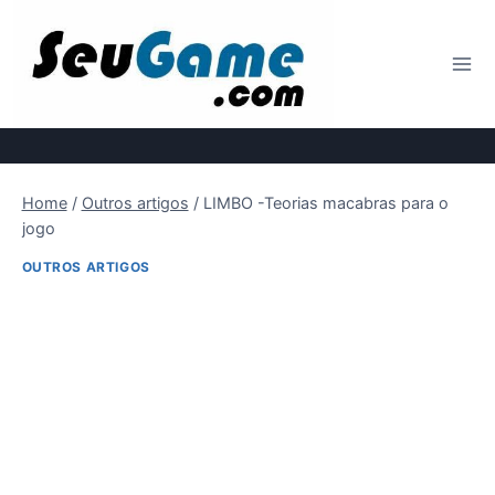
Pular
para
o
Conteúdo
Home
/
Outros artigos
/
LIMBO -Teorias macabras para o
jogo
OUTROS ARTIGOS