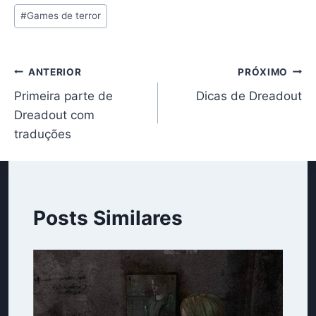
Tags
#
Games de terror
do
Post:
Navegação
ANTERIOR
PRÓXIMO
Primeira parte de
Dicas de Dreadout
de
Dreadout com
Post
traduções
Posts Similares