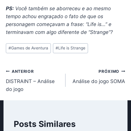
PS:
Você também se aborreceu e ao mesmo
tempo achou engraçado o fato de que os
personagem começavam a frase: “Life is…” e
terminavam com algo diferente de “Strange”?
Tags
#
Games de Aventura
#
Life is Strange
do
Post:
Navegação
ANTERIOR
PRÓXIMO
DISTRAINT – Análise
Análise do jogo SOMA
de
do jogo
Post
Posts Similares