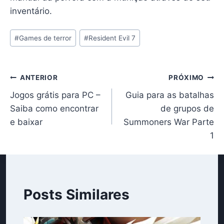
inventário.
Tags
#
Games de terror
#
Resident Evil 7
do
Post:
Navegação
ANTERIOR
PRÓXIMO
Jogos grátis para PC –
Guia para as batalhas
de
Saiba como encontrar
de grupos de
Post
e baixar
Summoners War Parte
1
Posts Similares