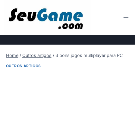
Pular
para
o
Conteúdo
Home
/
Outros artigos
/
3 bons jogos multiplayer para PC
OUTROS ARTIGOS