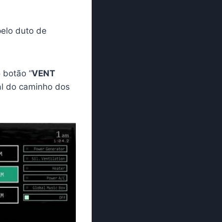
pelo duto de
 botão “
VENT
nal do caminho dos