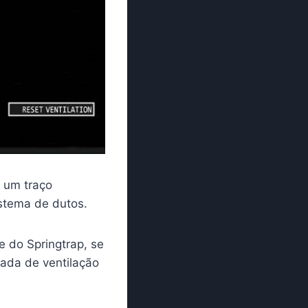
r um traço
istema de dutos.
e do Springtrap, se
rada de ventilação