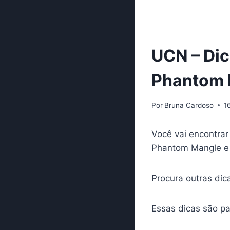
UCN – Dic
Phantom 
Por
Bruna Cardoso
1
Você vai encontrar
Phantom Mangle e 
Procura outras dic
Essas dicas são pa