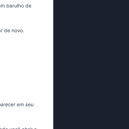
um barulho de
ar de novo.
parecer em seu