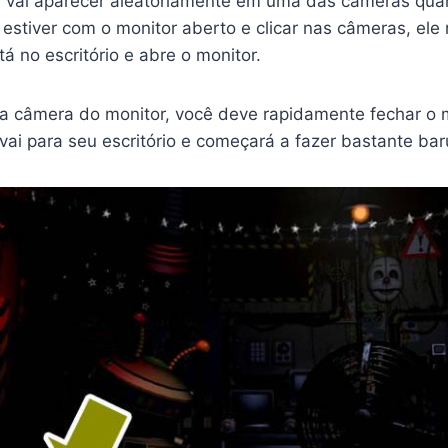
vai aparecer aleatoriamente em uma das câmeras quan
 estiver com o monitor aberto e clicar nas câmeras, ele 
á no escritório e abre o monitor.
a câmera do monitor, você deve rapidamente fechar o m
vai para seu escritório e começará a fazer bastante bar