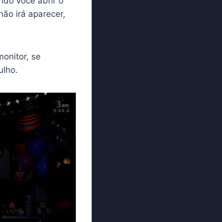
do você abrir o
não irá aparecer,
onitor, se
ulho.