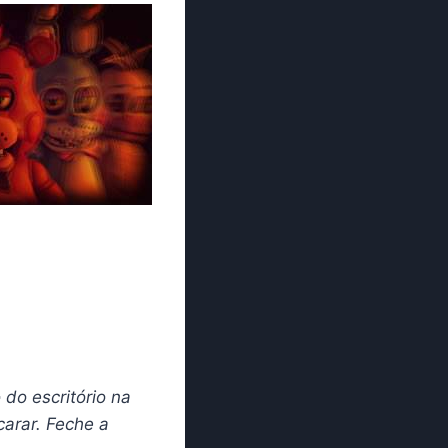
do escritório na
carar. Feche a