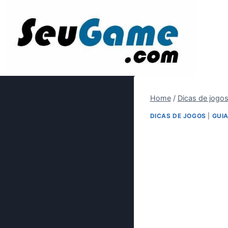
Pular
para
o
Conteúdo
Home
/
Dicas de jogo
DICAS DE JOGOS
|
GUIA