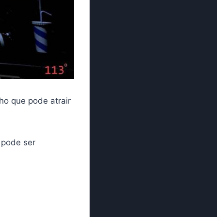
ho que pode atrair
 pode ser