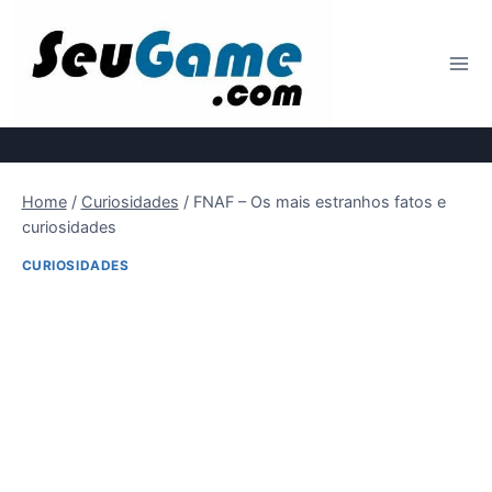
Pular
para
o
Conteúdo
Home
/
Curiosidades
/
FNAF – Os mais estranhos fatos e
curiosidades
CURIOSIDADES