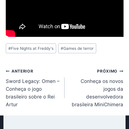
Tags
#
Five Nights at Freddy's
#
Games de terror
do
Post:
Navegação
ANTERIOR
PRÓXIMO
Sword Legacy: Omen –
Conheça os novos
de
Conheça o jogo
jogos da
Post
brasileiro sobre o Rei
desenvolvedora
Artur
brasileira MiniChimera