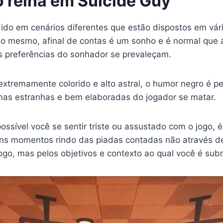
 reina em Suicide Guy
dido em cenários diferentes que estão dispostos em vá
so mesmo, afinal de contas é um sonho e é normal que 
s preferências do sonhador se prevaleçam.
extremamente colorido e alto astral, o humor negro é p
mas estranhas e bem elaboradas do jogador se matar.
ossível você se sentir triste ou assustado com o jogo, 
ons momentos rindo das piadas contadas não através d
jogo, mas pelos objetivos e contexto ao qual você é sub