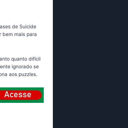
fases de Suicide
ar bem mais para
nto quanto difícil
mente ignorado se
ona aos puzzles.