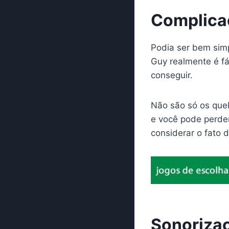
Complica
Podia ser bem simp
Guy realmente é fá
conseguir.
Não são só os queb
e você pode perder
considerar o fato 
Sonoriza