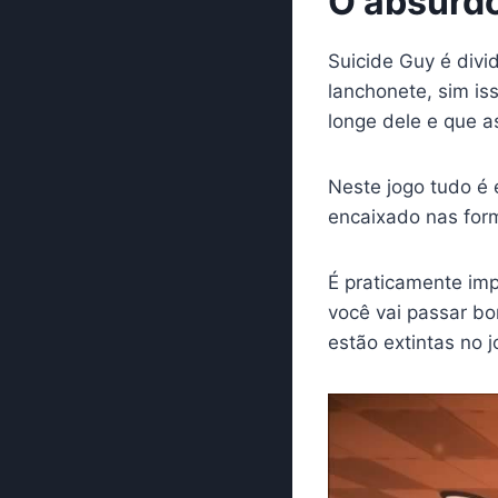
O absurdo
Suicide Guy é divi
lanchonete, sim is
longe dele e que a
Neste jogo tudo é 
encaixado nas for
É praticamente imp
você vai passar b
estão extintas no 