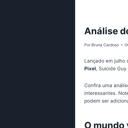
Análise d
Por
Bruna Cardoso
0
Lançado em julho 
Pixel
, Suicide Guy
Confira uma análi
interessantes. Not
podem ser adicion
O mundo 