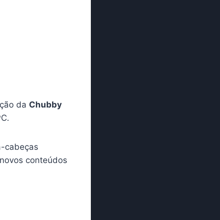
ição da
Chubby
PC.
a-cabeças
s novos conteúdos